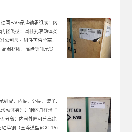
承品牌：德国FAG品牌轴承组成：内
承内径类型：圆柱孔滚动体类
际标准公制尺寸组件可否分离：
、高温材质：高碳铬轴承钢
G品牌轴承组成：内圈、外圈、滚子、
孔滚动体类别：钢体圆柱滚子
件可否分离：内圈外圈可分离绝
钢（全淬透型)(GCr15).