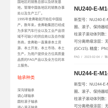
国地区的销售总部以及研发基
NU240-E
地，管理中国各地区的销售办事
处以及生产工厂。
1995年舍弗勒就开始在中国投
新型号：NU240-E
产，数年来，舍弗勒集团已经成
圈、滚子、保持器
为多家汽车行业以及工业产品领
柱滚子滚动体列数：单
域不可缺少的供应商以及合作服
可分离绝缘涂层：无
务商，舍弗勒一直秉承本土资
源、本土开发、本土市场、本土
(GCr15). 精度：P
生产，为用户提供全方位高质量
FAG
/
2023-02-04
/
轴
品质的FAG产品以及全方位的本
土服务。
NU244-E
轴承种类
新型号：NU244-E
深沟球轴承
圈、滚子、保持器
调心球轴承
柱滚子滚动体列数：单
圆柱滚子轴承
可分离绝缘涂层：无
调心滚子轴承