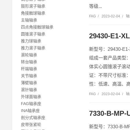
鼓形滚子轴承
等级...
角接触球轴承
FAG
/
2023-02-04
/
轴
主轴轴承
四点角接触球轴承
圆锥滚子轴承
29430-E
推力球轴承
推力滚子轴承
新型号：29430-
滚轮轴承
组成一套产品类型
转台轴承
体实心圆锥滚子滚
杆端轴承
证：不带尺寸标准：
关节轴承
薄壁轴承
性：低速、高温、高压
滚针轴承
FAG
/
2023-02-04
/
轴
外球面轴承
FAG轴承座
INA轴承座
7330-B-M
剖分式轴承座
皮带张紧轮
新型号：7330-B