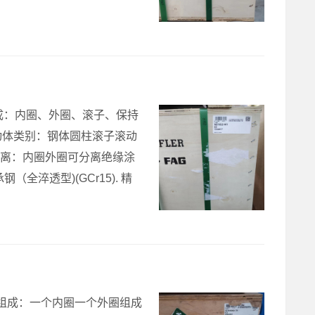
轴承组成：内圈、外圈、滚子、保持
动体类别：钢体圆柱滚子滚动
否分离：内圈外圈可分离绝缘涂
淬透型)(GCr15). 精
品牌轴承组成：一个内圈一个外圈组成