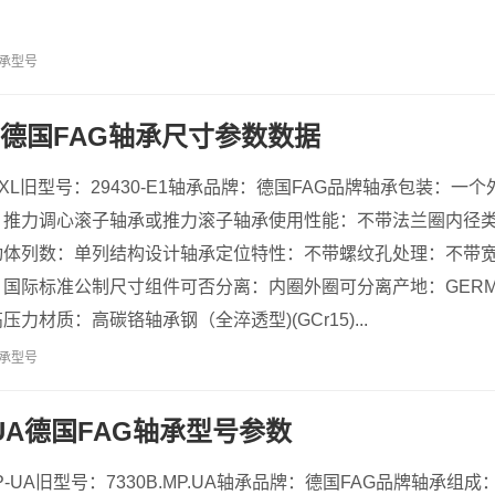
承型号
1-XL德国FAG轴承尺寸参数数据
E1-XL旧型号：29430-E1轴承品牌：德国FAG品牌轴承包装：
：推力调心滚子轴承或推力滚子轴承使用性能：不带法兰圈内径
动体列数：单列结构设计轴承定位特性：不带螺纹孔处理：不带
国际标准公制尺寸组件可否分离：内圈外圈可分离产地：GERM
力材质：高碳铬轴承钢（全淬透型)(GCr15)...
承型号
P-UA德国FAG轴承型号参数
-MP-UA旧型号：7330B.MP.UA轴承品牌：德国FAG品牌轴承