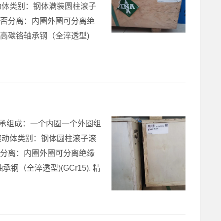
动体类别：钢体满装圆柱滚子
件可否分离：内圈外圈可分离绝
高碳铬轴承钢（全淬透型)
G品牌轴承组成：一个内圈一个外圈组
滚动体类别：钢体圆柱滚子滚
可否分离：内圈外圈可分离绝缘
全淬透型)(GCr15). 精