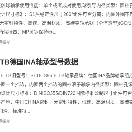
接触球轴承使用性能：单个或者成对使用,球引导内径类型：圆柱
计尺寸标准：S1热稳定性尺寸200°组件可否分离：内圈外圈
：无密封特性：高速、高温材质：高碳铬轴承钢（全淬透型)(GCr1
角保持器：MP黄铜保持器...
承型号
-E-TB德国INA轴承型号数据
6-E-TB旧型号：SL181896-E-TB轴承品牌：德国INA品牌
外圈一个挡边，内圈两个挡边的圆柱滚子轴承内径类型：圆柱孔
计尺寸标准：DINISO355/DIN720国际标准公制尺寸组件
地：中国CHINA密封：无密封特性：低速、高温材质：高碳铬轴承
滑：标准特...
承型号