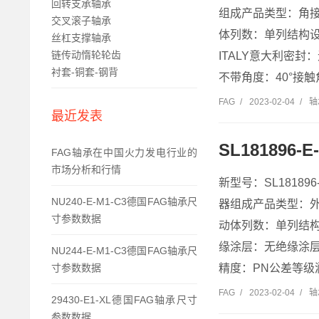
回转支承轴承
组成产品类型：角
交叉滚子轴承
体列数：单列结构设
丝杠支撑轴承
链传动惰轮轮齿
ITALY意大利密封
衬套-铜套-钢背
不带角度：40°接触
FAG
/
2023-02-04
/
轴
最近发表
SL181896
FAG轴承在中国火力发电行业的
市场分析和行情
新型号：SL18189
NU240-E-M1-C3德国FAG轴承尺
器组成产品类型：
寸参数数据
动体列数：单列结构设
缘涂层：无绝缘涂层产
NU244-E-M1-C3德国FAG轴承尺
寸参数数据
精度：PN公差等级润
FAG
/
2023-02-04
/
轴
29430-E1-XL德国FAG轴承尺寸
参数数据