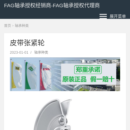
FAG轴承授权经销商-FAG轴承授权代理商
展开菜单
首页
>
轴承种类
皮带张紧轮
2023-01-01
/
轴承种类