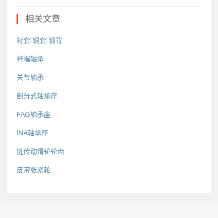
相关文章
衬套-铜套-钢背
杆端轴承
关节轴承
剖分式轴承座
FAG轴承座
INA轴承座
链传动惰轮轮齿
皮带张紧轮