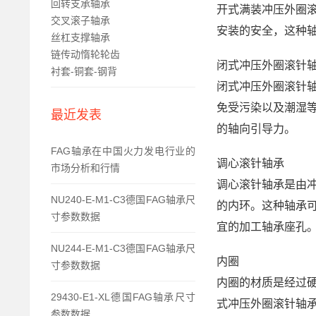
回转支承轴承
开式满装冲压外圈
交叉滚子轴承
安装的安全，这种
丝杠支撑轴承
链传动惰轮轮齿
闭式冲压外圈滚针
衬套-铜套-钢背
闭式冲压外圈滚针
免受污染以及潮湿
最近发表
的轴向引导力。
FAG轴承在中国火力发电行业的
调心滚针轴承
市场分析和行情
调心滚针轴承是由
NU240-E-M1-C3德国FAG轴承尺
的内环。这种轴承
寸参数数据
宜的加工轴承座孔
NU244-E-M1-C3德国FAG轴承尺
内圈
寸参数数据
内圈的材质是经过
29430-E1-XL德国FAG轴承尺寸
式冲压外圈滚针轴
参数数据