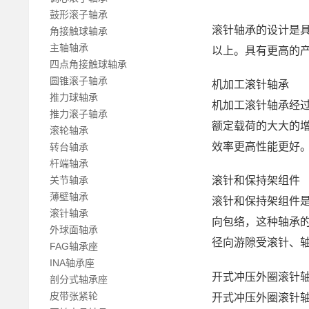
鼓形滚子轴承
滚针轴承的设计是具
角接触球轴承
主轴轴承
以上。具有更高的
四点角接触球轴承
圆锥滚子轴承
机加工滚针轴承
推力球轴承
机加工滚针轴承经过
推力滚子轴承
额定载荷的大大的
滚轮轴承
效率更高性能更好
转台轴承
杆端轴承
关节轴承
滚针和保持架组件
薄壁轴承
滚针和保持架组件
滚针轴承
向包络，这种轴承
外球面轴承
径向游隙受滚针、
FAG轴承座
INA轴承座
开式冲压外圈滚针
剖分式轴承座
皮带张紧轮
开式冲压外圈滚针