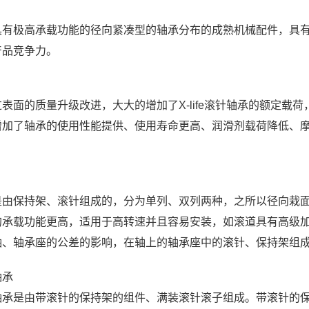
有极高承载功能的径向紧凑型的轴承分布的成熟机械配件，具有很远
产品竞争力。
表面的质量升级改进，大大的增加了X-life滚针轴承的额定载
增加了轴承的使用性能提供、使用寿命更高、润滑剂载荷降低、
。
是由保持架、滚针组成的，分为单列、双列两种，之所以径向栽
的承载功能更高，适用于高转速并且容易安装，如滚道具有高级
轴、轴承座的公差的影响，在轴上的轴承座中的滚针、保持架组
轴承
轴承是由带滚针的保持架的组件、满装滚针滚子组成。带滚针的