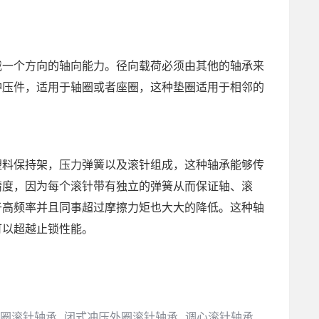
载一个方向的轴向能力。径向载荷必须由其他的轴承来
冲压件，适用于轴圈或者座圈，这种垫圈适用于相邻的
塑料保持架，压力弹簧以及滚针组成，这种轴承能够传
精度，因为每个滚针带有独立的弹簧从而保证轴、滚
于高频率并且同事超过摩擦力矩也大大的降低。这种轴
可以超越止锁性能。
圈滚针轴承
闭式冲压外圈滚针轴承
调心滚针轴承