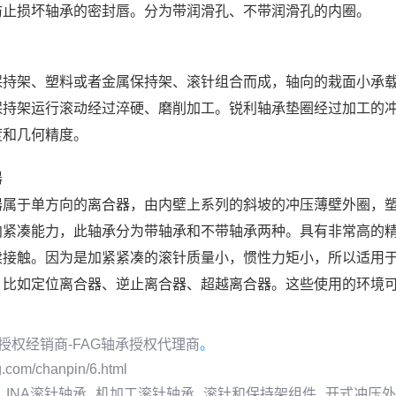
防止损坏轴承的密封唇。分为带润滑孔、不带润滑孔的内圈。
保持架、塑料或者金属保持架、滚针组合而成，轴向的栽面小承
保持架运行滚动经过淬硬、磨削加工。锐利轴承垫圈经过加工的
度和几何精度。
器
器属于单方向的离合器，由内壁上系列的斜坡的冲压薄壁外圈，
向紧凑能力，此轴承分为带轴承和不带轴承两种。具有非常高的
续接触。因为是加紧紧凑的滚针质量小，惯性力矩小，所以适用
，比如定位离合器、逆止离合器、超越离合器。这些使用的环境
承授权经销商-FAG轴承授权代理商
。
ag.com/chanpin/6.html
INA滚针轴承
机加工滚针轴承
滚针和保持架组件
开式冲压外