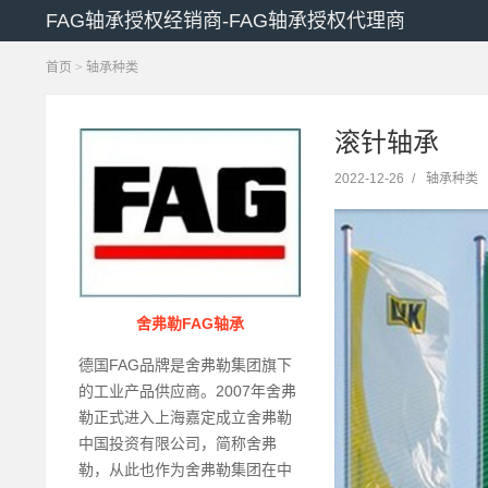
FAG轴承授权经销商-FAG轴承授权代理商
首页
>
轴承种类
滚针轴承
2022-12-26
/
轴承种类
舍弗勒FAG轴承
德国FAG品牌是舍弗勒集团旗下
的工业产品供应商。2007年舍弗
勒正式进入上海嘉定成立舍弗勒
中国投资有限公司，简称舍弗
勒，从此也作为舍弗勒集团在中